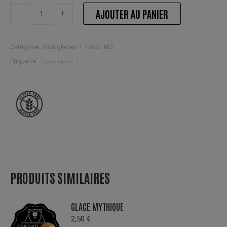
Crème
AJOUTER AU PANIER
-
+
glacée
rhum
raisin
Catégorie :
Nos glaces
UGS :
ND
quantité
Étiquette :
sans gluten
PRODUITS SIMILAIRES
GLACE MYTHIQUE
2,50
€