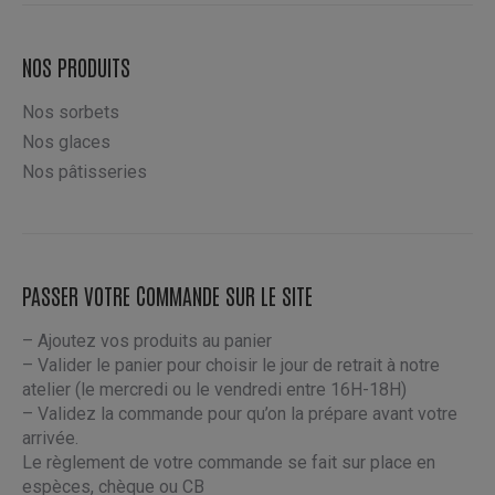
produit
choisies
sur
NOS PRODUITS
la
page
Nos sorbets
du
Nos glaces
produit
Nos pâtisseries
PASSER VOTRE COMMANDE SUR LE SITE
– Ajoutez vos produits au panier
– Valider le panier pour choisir le jour de retrait à notre
atelier (le mercredi ou le vendredi entre 16H-18H)
– Validez la commande pour qu’on la prépare avant votre
arrivée.
Le règlement de votre commande se fait sur place en
espèces, chèque ou CB