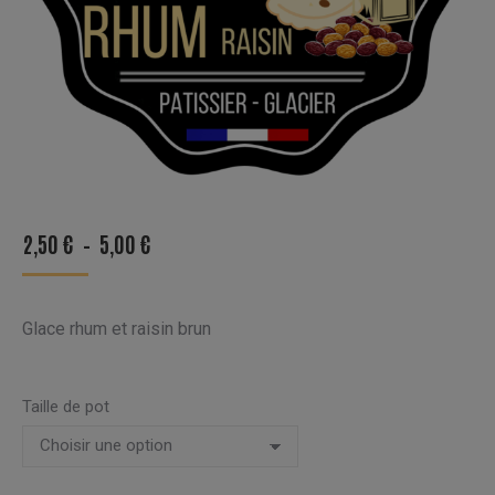
PLAGE
2,50
€
–
5,00
€
DE
PRIX :
Glace rhum et raisin brun
2,50 €
À
5,00 €
Taille de pot