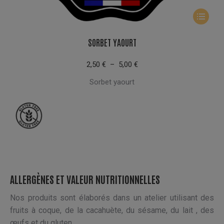
Ce
produit
a
SORBET YAOURT
plusieur
Plage
variation
2,50
€
–
5,00
€
de
Les
Sorbet yaourt
prix :
options
2,50 €
peuvent
à
5,00 €
être
choisies
sur
la
page
du
ALLERGÈNES ET VALEUR NUTRITIONNELLES
produit
Nos produits sont élaborés dans un atelier utilisant des
fruits à coque, de la cacahuète, du sésame, du lait , des
œufs et du gluten.