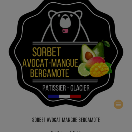
du
produit
Ce
produit
a
SORBET AVOCAT MANGUE BERGAMOTE
plusieur