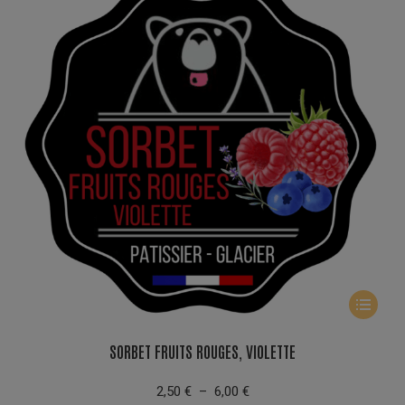
produit
Ce
produit
a
SORBET FRUITS ROUGES, VIOLETTE
plusieur
Plage
variation
2,50
€
–
6,00
€