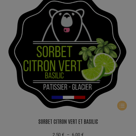
produit
Ce
produit
a
SORBET CITRON VERT ET BASILIC
plusieur
Plage
variation
2,50
€
–
6,00
€