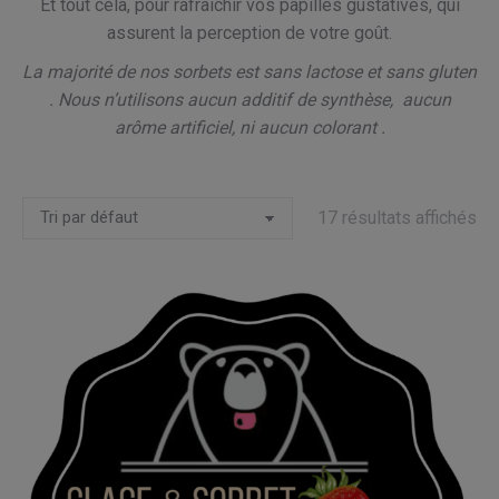
Et tout cela, pour rafraîchir vos papilles gustatives, qui
assurent la perception de votre goût.
La majorité de nos sorbets est sans lactose et sans gluten
. Nous n’utilisons aucun additif de synthèse, aucun
arôme artificiel, ni aucun colorant .
17 résultats affichés