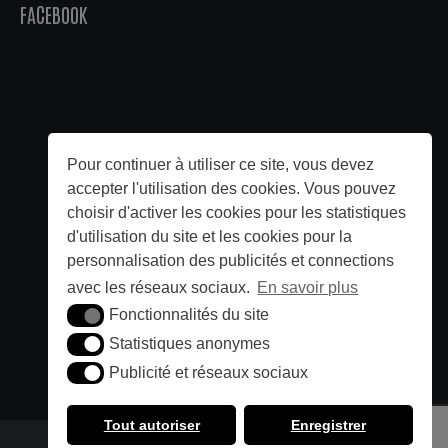
FACEBOOK
Pour continuer à utiliser ce site, vous devez
accepter l'utilisation des cookies. Vous pouvez
choisir d'activer les cookies pour les statistiques
d'utilisation du site et les cookies pour la
personnalisation des publicités et connections
avec les réseaux sociaux.
En savoir plus
Fonctionnalités du site
Fonctionnalités du site
Statistiques anonymes
Statistiques anonymes
Publicité et réseaux sociaux
Publicité et réseaux sociaux
Tout autoriser
Enregistrer
Tous droits réservés SLBDLL Production