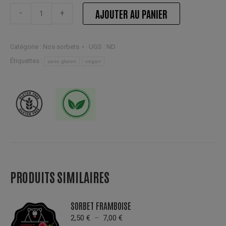
Sorbet
AJOUTER AU PANIER
-
+
figue
quantité
Catégorie :
Nos sorbets
UGS :
ND
Étiquettes :
sans gluten
vegan
PRODUITS SIMILAIRES
SORBET FRAMBOISE
Plage
2,50
€
–
7,00
€