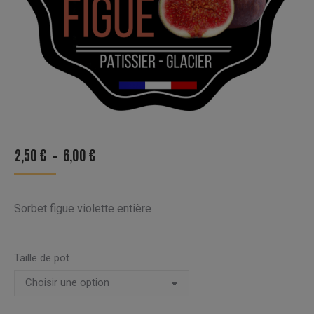
PLAGE
2,50
€
–
6,00
€
DE
PRIX :
Sorbet figue violette entière
2,50 €
À
6,00 €
Taille de pot