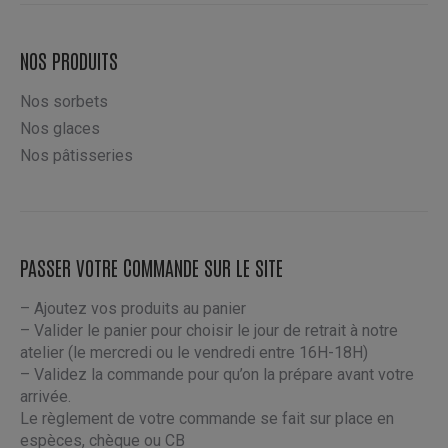
produit
choisies
sur
NOS PRODUITS
la
page
Nos sorbets
du
Nos glaces
produit
Nos pâtisseries
PASSER VOTRE COMMANDE SUR LE SITE
– Ajoutez vos produits au panier
– Valider le panier pour choisir le jour de retrait à notre
atelier (le mercredi ou le vendredi entre 16H-18H)
– Validez la commande pour qu’on la prépare avant votre
arrivée.
Le règlement de votre commande se fait sur place en
espèces, chèque ou CB