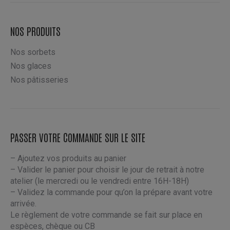
produit
choisies
sur
NOS PRODUITS
la
page
Nos sorbets
du
Nos glaces
produit
Nos pâtisseries
PASSER VOTRE COMMANDE SUR LE SITE
– Ajoutez vos produits au panier
– Valider le panier pour choisir le jour de retrait à notre
atelier (le mercredi ou le vendredi entre 16H-18H)
– Validez la commande pour qu’on la prépare avant votre
arrivée.
Le règlement de votre commande se fait sur place en
espèces, chèque ou CB