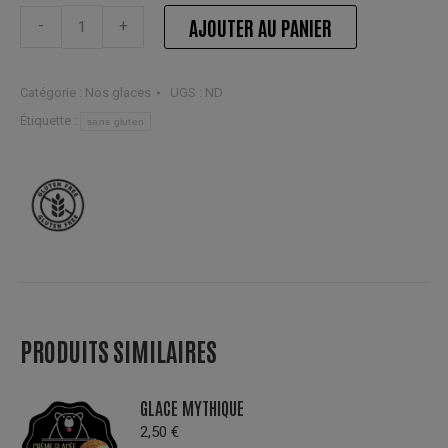
Glace
AJOUTER AU PANIER
-
+
vanille
chocolat
quantité
Catégorie :
Nos glaces
UGS :
ND
Étiquette :
sans gluten
PRODUITS SIMILAIRES
GLACE MYTHIQUE
2,50
€