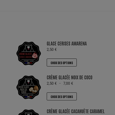
GLACE CERISES AMARENA
2,50
€
Ce
CHOIX DES OPTIONS
produit
a
CRÈME GLACÉE NOIX DE COCO
plusieurs
Plage
2,50
€
–
7,00
€
variations.
de
prix :
Les
Ce
CHOIX DES OPTIONS
2,50 €
options
produit
à
peuvent
a
7,00 €
CRÈME GLACÉE CACAHUÈTE CARAMEL
être
plusieurs