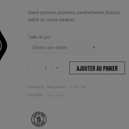
PRIX :
Glace pomme, pommes caramélisées, biscuit
2,50 €
sablé et coulis caramel
À
5,00 €
Taille de pot
Crème
AJOUTER AU PANIER
-
+
glacée
tatin
quantité
Catégorie :
Nos glaces
UGS :
ND
Étiquette :
sans gluten