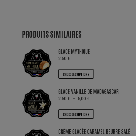
PRODUITS SIMILAIRES
GLACE MYTHIQUE
2,50
€
Ce
CHOIX DES OPTIONS
produit
a
GLACE VANILLE DE MADAGASCAR
plusieurs
Plage
2,50
€
–
5,00
€
variations.
de
prix :
Les
Ce
CHOIX DES OPTIONS
2,50 €
options
produit
à
peuvent
a
5,00 €
CRÈME GLACÉE CARAMEL BEURRE SALÉ
être
plusieurs