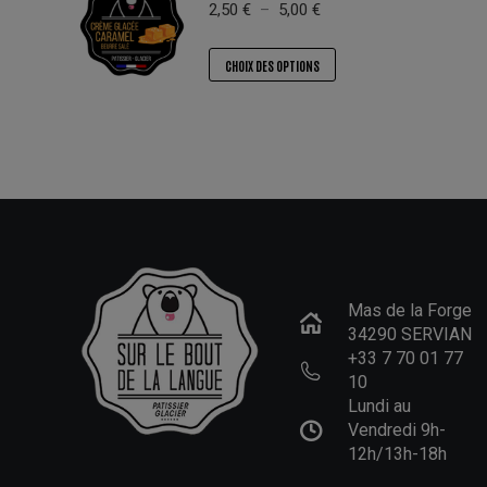
Plage
2,50
€
–
5,00
€
choisies
variations.
de
sur
prix :
Les
Ce
CHOIX DES OPTIONS
la
2,50 €
options
produit
à
page
peuvent
a
5,00 €
du
être
plusieurs
produit
choisies
variations.
sur
Les
la
options
page
peuvent
du
être
produit
choisies
Mas de la Forge
sur
34290 SERVIAN
+33 7 70 01 77
la
10
page
Lundi au
du
Vendredi 9h-
produit
12h/13h-18h