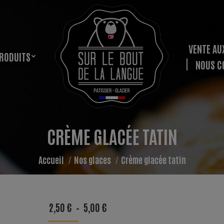
VENTE AU
RODUITS
NOUS C
CRÈME GLACÉE TATIN
Vous êtes ici :
Accueil
Nos glaces
Crème glacée tatin
PLAGE
2,50
€
–
5,00
€
DE