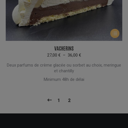
Ce
produit
a
VACHERINS
plusieur
Plage
27,00
€
–
36,00
€
de
variation
Deux parfums de crème glacée ou sorbet au choix, meringue
prix :
Les
et chantilly
27,00 €
options
à
Minimum 48h de délai
peuvent
36,00 €
être
choisies
1
2
sur
la
page
du