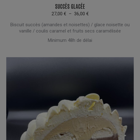
a
SUCCÈS GLACÉE
plusieur
Plage
27,00
€
–
36,00
€
de
variation
Biscuit succès (amandes et noisettes) / glace noisette ou
prix :
Les
vanille / coulis caramel et fruits secs caramélisée
27,00 €
options
à
Minimum 48h de délai
peuvent
36,00 €
être
choisies
sur
la
page
du
produit